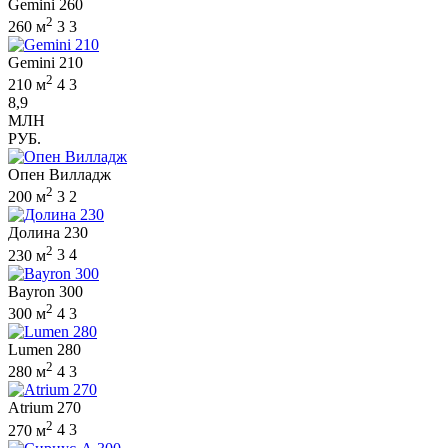
Gemini 260
2
260 м
3
3
Gemini 210
2
210 м
4
3
8,9
МЛН
РУБ.
Опен Вилладж
2
200 м
3
2
Долина 230
2
230 м
3
4
Bayron 300
2
300 м
4
3
Lumen 280
2
280 м
4
3
Atrium 270
2
270 м
4
3