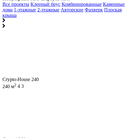
Все проекты
Клееный брус
Комбинированные
Каменные
дома
1-этажные
2-этажные
Авторские
Фахверк
Плоская
крыша
Crypto-House 240
2
240 м
4
3