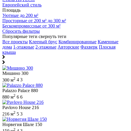
Европейский стиль
Площадь
Уютные до 200 м²
Просторные от 200 м² до 300 м²
Бескомпромиссные от 300 м²
Сбросить фильтры
Популярные теги
свернуть теги
Все проекты
Клееный брус
Комбинированные
Каменные
дома
1-этажные
2-этажные
Авторские
Фахверк
Плоская
крыша
Мишино 300
2
300 м
4
3
Palazzo Palace 880
2
880 м
6
6
Pavlovo House 216
2
216 м
5
3
Норвегия Шале 150
2
150 м
4
3