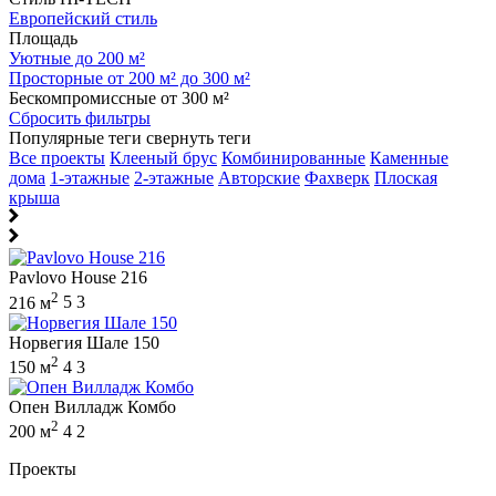
Европейский стиль
Площадь
Уютные до 200 м²
Просторные от 200 м² до 300 м²
Бескомпромиссные от 300 м²
Сбросить фильтры
Популярные теги
свернуть теги
Все проекты
Клееный брус
Комбинированные
Каменные
дома
1-этажные
2-этажные
Авторские
Фахверк
Плоская
крыша
Pavlovo House 216
2
216 м
5
3
Норвегия Шале 150
2
150 м
4
3
Опен Вилладж Комбо
2
200 м
4
2
Проекты