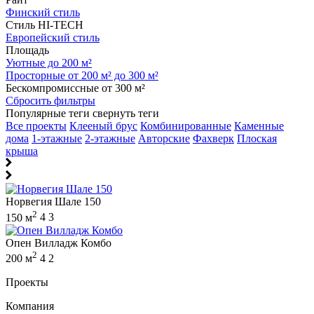
Финский стиль
Стиль HI-TECH
Европейский стиль
Площадь
Уютные до 200 м²
Просторные от 200 м² до 300 м²
Бескомпромиссные от 300 м²
Сбросить фильтры
Популярные теги
свернуть теги
Все проекты
Клееный брус
Комбинированные
Каменные
дома
1-этажные
2-этажные
Авторские
Фахверк
Плоская
крыша
Норвегия Шале 150
2
150 м
4
3
Опен Вилладж Комбо
2
200 м
4
2
Проекты
Компания