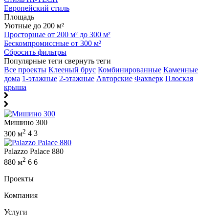
Европейский стиль
Площадь
Уютные до 200 м²
Просторные от 200 м² до 300 м²
Бескомпромиссные от 300 м²
Сбросить фильтры
Популярные теги
свернуть теги
Все проекты
Клееный брус
Комбинированные
Каменные
дома
1-этажные
2-этажные
Авторские
Фахверк
Плоская
крыша
Мишино 300
2
300 м
4
3
Palazzo Palace 880
2
880 м
6
6
Проекты
Компания
Услуги