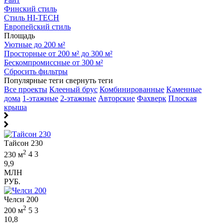
Финский стиль
Стиль HI-TECH
Европейский стиль
Площадь
Уютные до 200 м²
Просторные от 200 м² до 300 м²
Бескомпромиссные от 300 м²
Сбросить фильтры
Популярные теги
свернуть теги
Все проекты
Клееный брус
Комбинированные
Каменные
дома
1-этажные
2-этажные
Авторские
Фахверк
Плоская
крыша
Тайсон 230
2
230 м
4
3
9,9
МЛН
РУБ.
Челси 200
2
200 м
5
3
10,8