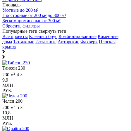
Площадь
Уютные до 200 м²
Просторные от 200 м² до 300 м²
Бескомпромиссные от 300 м²
Сбросить фильтры
Популярные теги
свернуть теги
Все проекты
Клееный брус
Комбинированные
Каменные
дома
1-этажные
2-этажные
Авторские
Фахверк
Плоская
крыша
Тайсон 230
2
230 м
4
3
9,9
МЛН
РУБ.
Челси 200
2
200 м
5
3
10,8
МЛН
РУБ.