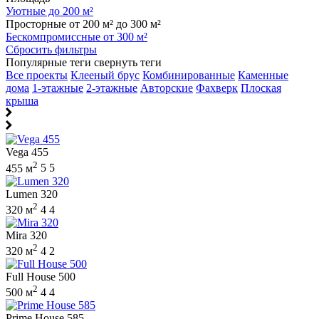
Уютные до 200 м²
Просторные от 200 м² до 300 м²
Бескомпромиссные от 300 м²
Сбросить фильтры
Популярные теги
свернуть теги
Все проекты
Клееный брус
Комбинированные
Каменные
дома
1-этажные
2-этажные
Авторские
Фахверк
Плоская
крыша
Vega 455
2
455 м
5
5
Lumen 320
2
320 м
4
4
Mira 320
2
320 м
4
2
Full House 500
2
500 м
4
4
Prime House 585