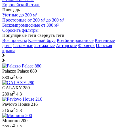
Европейский стиль
Площадь
Уютные до 200 м²
Просторные от 200 м² до 300 м²
Бескомпромиссные от 300 м²
Сбросить фильтры
Популярные теги
свернуть теги
Все проекты
Клееный брус
Комбинированные
Каменные
дома
1-этажные
2-этажные
Авторские
Фахверк
Плоская
крыша
Palazzo Palace 880
2
880 м
6
6
GALAXY 280
2
280 м
4
3
Pavlovo House 216
2
216 м
5
3
Мишино 200
2
200 м
4
2