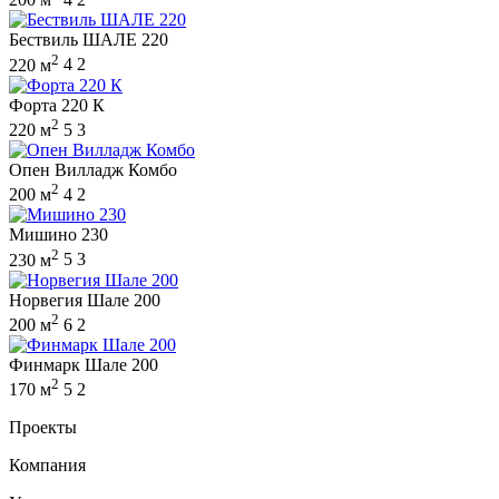
Бествиль ШАЛЕ 220
2
220 м
4
2
Форта 220 К
2
220 м
5
3
Опен Вилладж Комбо
2
200 м
4
2
Мишино 230
2
230 м
5
3
Норвегия Шале 200
2
200 м
6
2
Финмарк Шале 200
2
170 м
5
2
Проекты
Компания