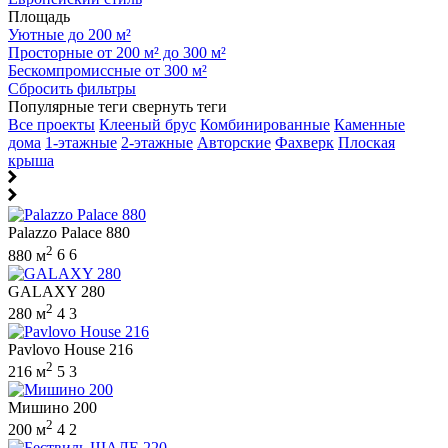
Площадь
Уютные до 200 м²
Просторные от 200 м² до 300 м²
Бескомпромиссные от 300 м²
Сбросить фильтры
Популярные теги
свернуть теги
Все проекты
Клееный брус
Комбинированные
Каменные
дома
1-этажные
2-этажные
Авторские
Фахверк
Плоская
крыша
Palazzo Palace 880
2
880 м
6
6
GALAXY 280
2
280 м
4
3
Pavlovo House 216
2
216 м
5
3
Мишино 200
2
200 м
4
2