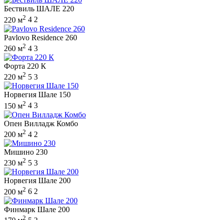
Бествиль ШАЛЕ 220
2
220 м
4
2
Pavlovo Residence 260
2
260 м
4
3
Форта 220 К
2
220 м
5
3
Норвегия Шале 150
2
150 м
4
3
Опен Вилладж Комбо
2
200 м
4
2
Мишино 230
2
230 м
5
3
Норвегия Шале 200
2
200 м
6
2
Финмарк Шале 200
2