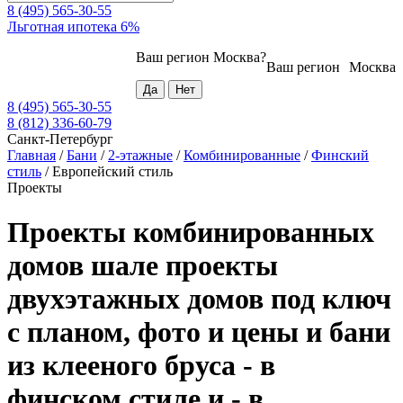
8 (495) 565-30-55
Льготная ипотека 6%
Ваш регион
Москва
?
Ваш регион
Москва
8 (495) 565-30-55
8 (812) 336-60-79
Санкт-Петербург
Главная
/
Бани
/
2-этажные
/
Комбинированные
/
Финский
стиль
/
Европейский стиль
Проекты
Проекты комбинированных
домов шале проекты
двухэтажных домов под ключ
с планом, фото и цены и бани
из клееного бруса - в
финском стиле и - в