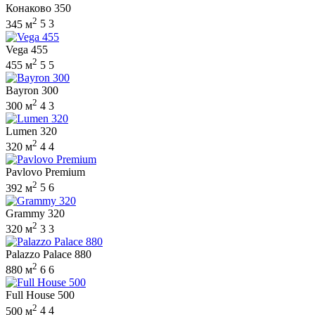
Конаково 350
2
345 м
5
3
Vega 455
2
455 м
5
5
Bayron 300
2
300 м
4
3
Lumen 320
2
320 м
4
4
Pavlovo Premium
2
392 м
5
6
Grammy 320
2
320 м
3
3
Palazzo Palace 880
2
880 м
6
6
Full House 500
2
500 м
4
4