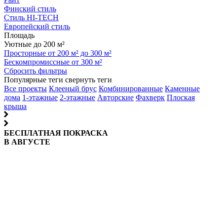
Финский стиль
Стиль HI-TECH
Европейский стиль
Площадь
Уютные до 200 м²
Просторные от 200 м² до 300 м²
Бескомпромиссные от 300 м²
Сбросить фильтры
Популярные теги
свернуть теги
Все проекты
Клееный брус
Комбинированные
Каменные
дома
1-этажные
2-этажные
Авторские
Фахверк
Плоская
крыша
БЕСПЛАТНАЯ ПОКРАСКА
В АВГУСТЕ