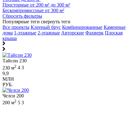
Просторные от 200 м² до 300 м²
Бескомпромиссные от 300 м²
Сбросить фильтры
Популярные теги
свернуть теги
Все проекты
Клееный брус
Комбинированные
Каменные
дома
1-этажные
2-этажные
Авторские
Фахверк
Плоская
крыша
Тайсон 230
2
230 м
4
3
9,9
МЛН
РУБ.
Челси 200
2
200 м
5
3