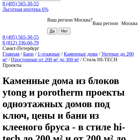
8 (495) 565-30-55
Льготная ипотека 6%
Ваш регион
Москва
?
Ваш регион
Москва
8 (495) 565-30-55
8 (812) 336-60-79
Санкт-Петербург
Главная
/
Бани
/
1-этажные
/
Каменные дома
/
Уютные до 200
м²
/
Просторные от 200 м² до 300 м²
/
Стиль HI-TECH
Проекты
Каменные дома из блоков
ytong и porotherm проекты
одноэтажных домов под
ключ, цены и бани из
клееного бруса - в стиле hi-
tech до 200 м² и от 200 м² до