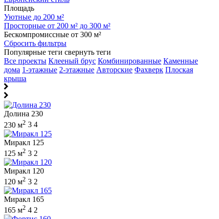
Площадь
Уютные до 200 м²
Просторные от 200 м² до 300 м²
Бескомпромиссные от 300 м²
Сбросить фильтры
Популярные теги
свернуть теги
Все проекты
Клееный брус
Комбинированные
Каменные
дома
1-этажные
2-этажные
Авторские
Фахверк
Плоская
крыша
Долина 230
2
230 м
3
4
Миракл 125
2
125 м
3
2
Миракл 120
2
120 м
3
2
Миракл 165
2
165 м
4
2