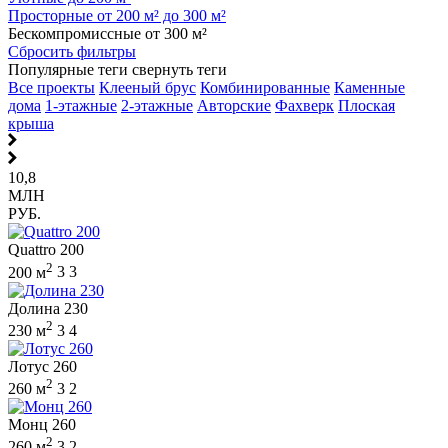
Просторные от 200 м² до 300 м²
Бескомпромиссные от 300 м²
Сбросить фильтры
Популярные теги
свернуть теги
Все проекты
Клееный брус
Комбинированные
Каменные
дома
1-этажные
2-этажные
Авторские
Фахверк
Плоская
крыша
10,8
МЛН
РУБ.
Quattro 200
2
200 м
3
3
Долина 230
2
230 м
3
4
Лотус 260
2
260 м
3
2
Монц 260
2
260 м
3
2