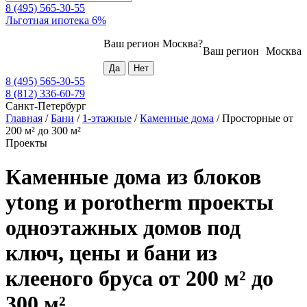
8 (495) 565-30-55
Льготная ипотека 6%
Ваш регион
Москва
?
Ваш регион
Москва
8 (495) 565-30-55
8 (812) 336-60-79
Санкт-Петербург
Главная
/
Бани
/
1-этажные
/
Каменные дома
/
Просторные от
200 м² до 300 м²
Проекты
Каменные дома из блоков
ytong и porotherm проекты
одноэтажных домов под
ключ, цены и бани из
клееного бруса от 200 м² до
300 м²