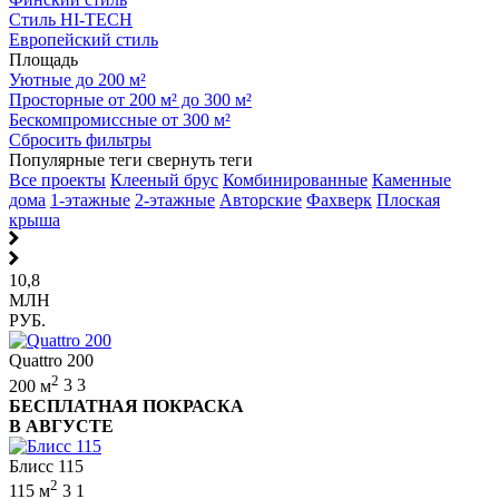
Стиль HI-TECH
Европейский стиль
Площадь
Уютные до 200 м²
Просторные от 200 м² до 300 м²
Бескомпромиссные от 300 м²
Сбросить фильтры
Популярные теги
свернуть теги
Все проекты
Клееный брус
Комбинированные
Каменные
дома
1-этажные
2-этажные
Авторские
Фахверк
Плоская
крыша
10,8
МЛН
РУБ.
Quattro 200
2
200 м
3
3
БЕСПЛАТНАЯ ПОКРАСКА
В АВГУСТЕ
Блисс 115
2
115 м
3
1