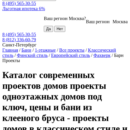
8 (495) 565-30-55
Льготная ипотека 6%
Ваш регион
Москва
?
Ваш регион
Москва
8 (495) 565-30-55
8 (812) 336-60-79
Санкт-Петербург
Главная
/
Бани
/
1-этажные
/
Все проекты
/
Классический
стиль
/
Финский стиль
/
Европейский стиль
/
Фахверк
/
Барн
Проекты
Каталог современных
проектов домов проекты
одноэтажных домов под
ключ, цены и бани из
клееного бруса - проекты
домов в классическом стиле и