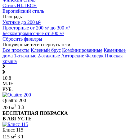
Стиль HI-TECH
Европейский стиль
Площадь
Уютные до 200 м²
Просторные от 200 м² до 300 м²
Бескомпромиссные от 300 м²
Сбросить фильтры
Популярные теги
свернуть теги
Все проекты
Клееный брус
Комбинированные
Каменные
дома
1-этажные
2-этажные
Авторские
Фахверк
Плоская
крыша
10,8
МЛН
РУБ.
Quattro 200
2
200 м
3
3
БЕСПЛАТНАЯ ПОКРАСКА
В АВГУСТЕ
Блисс 115
2
115 м
3
1