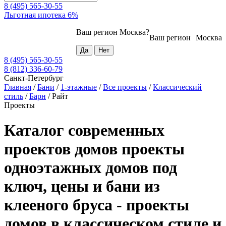
8 (495) 565-30-55
Льготная ипотека 6%
Ваш регион
Москва
?
Ваш регион
Москва
8 (495) 565-30-55
8 (812) 336-60-79
Санкт-Петербург
Главная
/
Бани
/
1-этажные
/
Все проекты
/
Классический
стиль
/
Барн
/
Райт
Проекты
Каталог современных
проектов домов проекты
одноэтажных домов под
ключ, цены и бани из
клееного бруса - проекты
домов в классическом стиле и