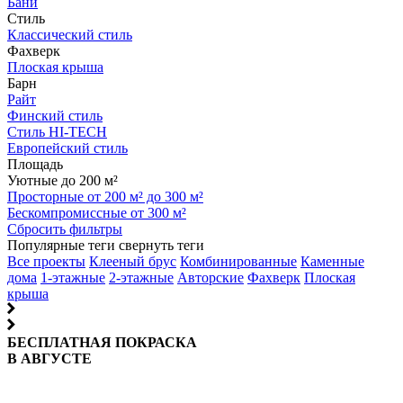
Бани
Стиль
Классический стиль
Фахверк
Плоская крыша
Барн
Райт
Финский стиль
Стиль HI-TECH
Европейский стиль
Площадь
Уютные до 200 м²
Просторные от 200 м² до 300 м²
Бескомпромиссные от 300 м²
Сбросить фильтры
Популярные теги
свернуть теги
Все проекты
Клееный брус
Комбинированные
Каменные
дома
1-этажные
2-этажные
Авторские
Фахверк
Плоская
крыша
БЕСПЛАТНАЯ ПОКРАСКА
В АВГУСТЕ