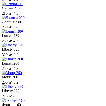
Gemini 210
2
210 м
4
3
Долина 230
2
230 м
3
4
Lumen 280
2
280 м
4
3
Liberty 320
2
320 м
4
4
Lumen 260
2
260 м
4
3
Монц 260
2
260 м
3
2
Liberty 220
2
220 м
4
3
Фортис 160