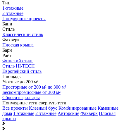
Тип
1-этажные
2-этажные
Популярные проекты
Бани
Стиль
Классический стиль
Фахверк
Плоская крыша
Барн
Райт
Финский стиль
Стиль HI-TECH
Европейский стиль
Площадь
Уютные до 200 м²
Просторные от 200 м² до 300 м²
Бескомпромиссные от 300 м²
Сбросить фильтры
Популярные теги
свернуть теги
Все проекты
Клееный брус
Комбинированные
Каменные
дома
1-этажные
2-этажные
Авторские
Фахверк
Плоская
крыша