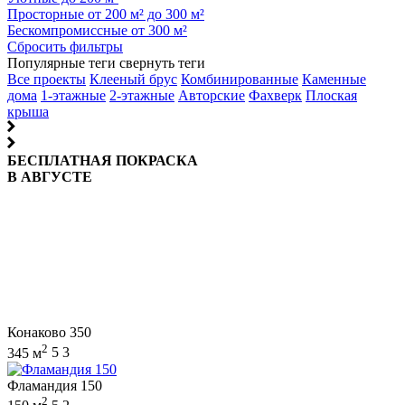
Просторные от 200 м² до 300 м²
Бескомпромиссные от 300 м²
Сбросить фильтры
Популярные теги
свернуть теги
Все проекты
Клееный брус
Комбинированные
Каменные
дома
1-этажные
2-этажные
Авторские
Фахверк
Плоская
крыша
БЕСПЛАТНАЯ ПОКРАСКА
В АВГУСТЕ
Конаково 350
2
345 м
5
3
Фламандия 150
2