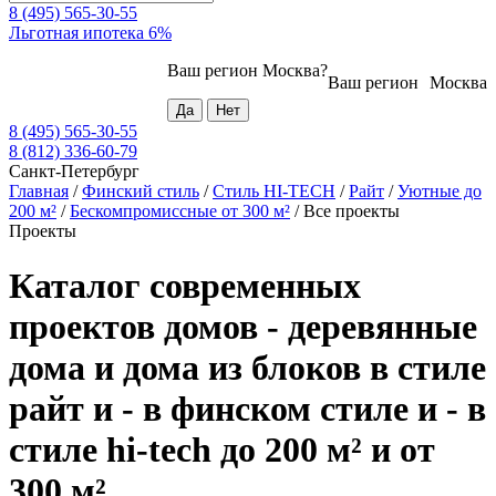
8 (495) 565-30-55
Льготная ипотека 6%
Ваш регион
Москва
?
Ваш регион
Москва
8 (495) 565-30-55
8 (812) 336-60-79
Санкт-Петербург
Главная
/
Финский стиль
/
Стиль HI-TECH
/
Райт
/
Уютные до
200 м²
/
Бескомпромиссные от 300 м²
/
Все проекты
Проекты
Каталог современных
проектов домов - деревянные
дома и дома из блоков в стиле
райт и - в финском стиле и - в
стиле hi-tech до 200 м² и от
300 м²