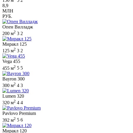
150 м
5
2
8,9
МЛН
РУБ.
Опен Вилладж
2
200 м
3
2
Миракл 125
2
125 м
3
2
Vega 455
2
455 м
5
5
Bayron 300
2
300 м
4
3
Lumen 320
2
320 м
4
4
Pavlovo Premium
2
392 м
5
6
Миракл 120