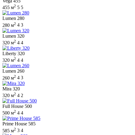
Vega 455
2
455 м
5
5
Lumen 280
2
280 м
4
3
Lumen 320
2
320 м
4
4
Liberty 320
2
320 м
4
4
Lumen 260
2
260 м
4
3
Mira 320
2
320 м
4
2
Full House 500
2
500 м
4
4
Prime House 585
2
585 м
3
4