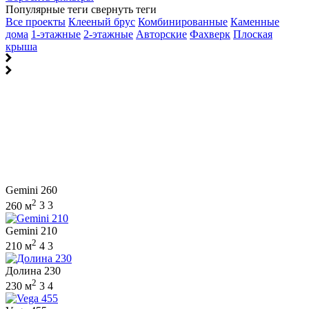
Популярные теги
свернуть теги
Все проекты
Клееный брус
Комбинированные
Каменные
дома
1-этажные
2-этажные
Авторские
Фахверк
Плоская
крыша
Gemini 260
2
260 м
3
3
Gemini 210
2
210 м
4
3
Долина 230
2
230 м
3
4