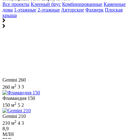
Все проекты
Клееный брус
Комбинированные
Каменные
дома
1-этажные
2-этажные
Авторские
Фахверк
Плоская
крыша
Gemini 260
2
260 м
3
3
Фламандия 150
2
150 м
5
2
Gemini 210
2
210 м
4
3
8,9
МЛН