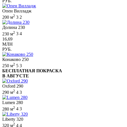
РУБ.
Опен Вилладж
2
200 м
3
2
Долина 230
2
230 м
3
4
16,69
МЛН
РУБ.
Конаково 250
2
250 м
5
3
БЕСПЛАТНАЯ ПОКРАСКА
В АВГУСТЕ
Oxford 290
2
290 м
4
3
Lumen 280
2
280 м
4
3
Liberty 320
2
320 м
4
4