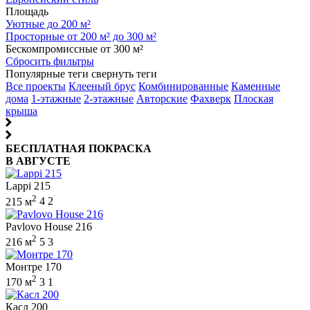
Площадь
Уютные до 200 м²
Просторные от 200 м² до 300 м²
Бескомпромиссные от 300 м²
Сбросить фильтры
Популярные теги
свернуть теги
Все проекты
Клееный брус
Комбинированные
Каменные
дома
1-этажные
2-этажные
Авторские
Фахверк
Плоская
крыша
БЕСПЛАТНАЯ ПОКРАСКА
В АВГУСТЕ
Lappi 215
2
215 м
4
2
Pavlovo House 216
2
216 м
5
3
Монтре 170
2
170 м
3
1
Касл 200