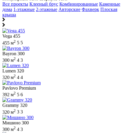
Все проекты
Клееный брус
Комбинированные
Каменные
дома
1-этажные
2-этажные
Авторские
Фахверк
Плоская
крыша
Vega 455
2
455 м
5
5
Bayron 300
2
300 м
4
3
Lumen 320
2
320 м
4
4
Pavlovo Premium
2
392 м
5
6
Grammy 320
2
320 м
3
3
Мишино 300
2
300 м
4
3