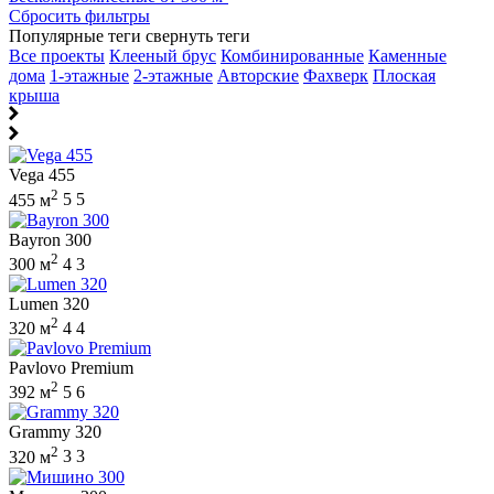
Сбросить фильтры
Популярные теги
свернуть теги
Все проекты
Клееный брус
Комбинированные
Каменные
дома
1-этажные
2-этажные
Авторские
Фахверк
Плоская
крыша
Vega 455
2
455 м
5
5
Bayron 300
2
300 м
4
3
Lumen 320
2
320 м
4
4
Pavlovo Premium
2
392 м
5
6
Grammy 320
2
320 м
3
3