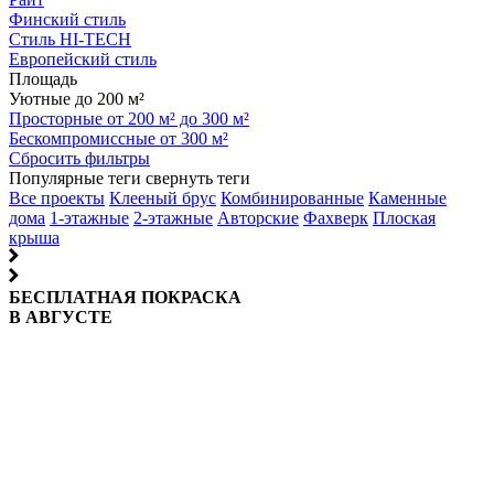
Финский стиль
Стиль HI-TECH
Европейский стиль
Площадь
Уютные до 200 м²
Просторные от 200 м² до 300 м²
Бескомпромиссные от 300 м²
Сбросить фильтры
Популярные теги
свернуть теги
Все проекты
Клееный брус
Комбинированные
Каменные
дома
1-этажные
2-этажные
Авторские
Фахверк
Плоская
крыша
БЕСПЛАТНАЯ ПОКРАСКА
В АВГУСТЕ