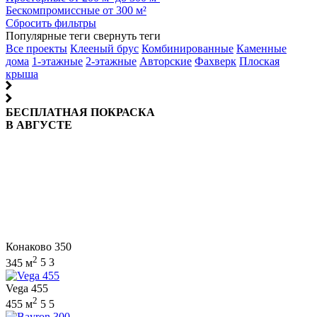
Бескомпромиссные от 300 м²
Сбросить фильтры
Популярные теги
свернуть теги
Все проекты
Клееный брус
Комбинированные
Каменные
дома
1-этажные
2-этажные
Авторские
Фахверк
Плоская
крыша
БЕСПЛАТНАЯ ПОКРАСКА
В АВГУСТЕ
Конаково 350
2
345 м
5
3
Vega 455
2
455 м
5
5