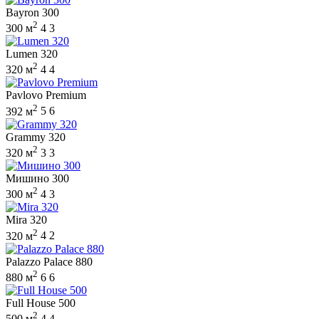
Bayron 300
2
300 м
4
3
Lumen 320
2
320 м
4
4
Pavlovo Premium
2
392 м
5
6
Grammy 320
2
320 м
3
3
Мишино 300
2
300 м
4
3
Mira 320
2
320 м
4
2
Palazzo Palace 880
2
880 м
6
6
Full House 500
2
500 м
4
4