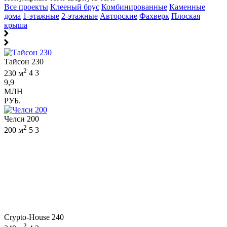
Все проекты
Клееный брус
Комбинированные
Каменные
дома
1-этажные
2-этажные
Авторские
Фахверк
Плоская
крыша
Тайсон 230
2
230 м
4
3
9,9
МЛН
РУБ.
Челси 200
2
200 м
5
3
Crypto-House 240
2