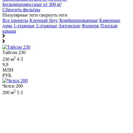
Бескомпромиссные от 300 м²
Сбросить фильтры
Популярные теги
свернуть теги
Все проекты
Клееный брус
Комбинированные
Каменные
дома
1-этажные
2-этажные
Авторские
Фахверк
Плоская
крыша
Тайсон 230
2
230 м
4
3
9,9
МЛН
РУБ.
Челси 200
2
200 м
5
3