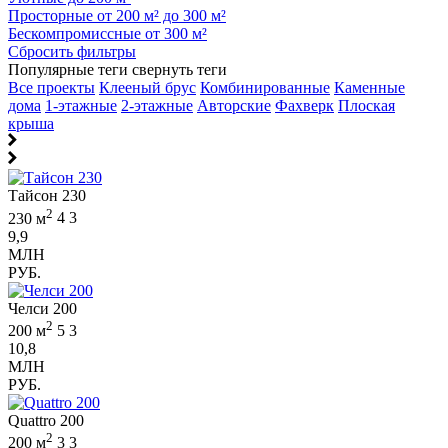
Просторные от 200 м² до 300 м²
Бескомпромиссные от 300 м²
Сбросить фильтры
Популярные теги
свернуть теги
Все проекты
Клееный брус
Комбинированные
Каменные
дома
1-этажные
2-этажные
Авторские
Фахверк
Плоская
крыша
Тайсон 230
2
230 м
4
3
9,9
МЛН
РУБ.
Челси 200
2
200 м
5
3
10,8
МЛН
РУБ.
Quattro 200
2
200 м
3
3