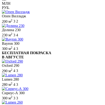
МЛН
РУБ.
Опен Вилладж
2
200 м
3
2
Долина 230
2
230 м
3
4
Bayron 300
2
300 м
4
3
БЕСПЛАТНАЯ ПОКРАСКА
В АВГУСТЕ
Oxford 290
2
290 м
4
3
Lumen 280
2
280 м
4
3
Сириус-А 300
2
300 м
3
3