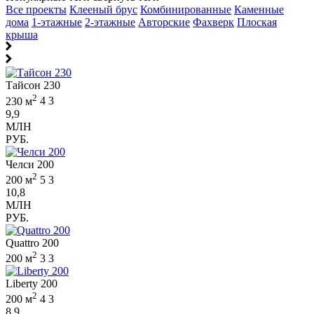
Все проекты
Клееный брус
Комбинированные
Каменные
дома
1-этажные
2-этажные
Авторские
Фахверк
Плоская
крыша
Тайсон 230
2
230 м
4
3
9,9
МЛН
РУБ.
Челси 200
2
200 м
5
3
10,8
МЛН
РУБ.
Quattro 200
2
200 м
3
3
Liberty 200
2
200 м
4
3
8,9