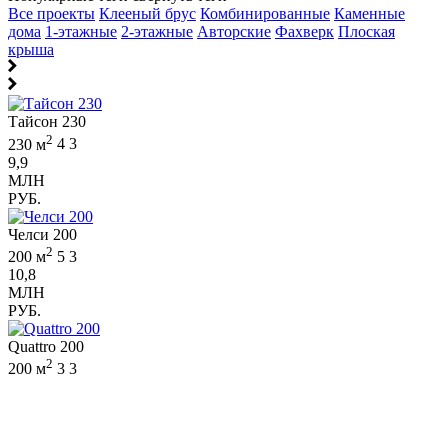
Все проекты
Клееный брус
Комбинированные
Каменные
дома
1-этажные
2-этажные
Авторские
Фахверк
Плоская
крыша
Тайсон 230
2
230 м
4
3
9,9
МЛН
РУБ.
Челси 200
2
200 м
5
3
10,8
МЛН
РУБ.
Quattro 200
2
200 м
3
3