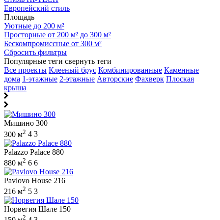
Европейский стиль
Площадь
Уютные до 200 м²
Просторные от 200 м² до 300 м²
Бескомпромиссные от 300 м²
Сбросить фильтры
Популярные теги
свернуть теги
Все проекты
Клееный брус
Комбинированные
Каменные
дома
1-этажные
2-этажные
Авторские
Фахверк
Плоская
крыша
Мишино 300
2
300 м
4
3
Palazzo Palace 880
2
880 м
6
6
Pavlovo House 216
2
216 м
5
3
Норвегия Шале 150
2
150 м
4
3