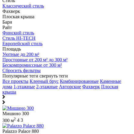
Стиль
Классический стиль
Фахверк
Плоская крыша
Барн
Райт
Финский стиль
Стиль HI-TECH
Европейский стиль
Площадь
Уютные до 200 м²
Просторные от 200 м² до 300 м²
Бескомпромиссные от 300 м²
Сбросить фильтры
Популярные теги
свернуть теги
Все проекты
Клееный брус
Комбинированные
Каменные
дома
1-этажные
2-этажные
Авторские
Фахверк
Плоская
крыша
Мишино 300
2
300 м
4
3
Palazzo Palace 880