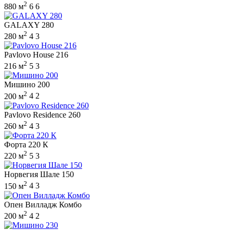
2
880 м
6
6
GALAXY 280
2
280 м
4
3
Pavlovo House 216
2
216 м
5
3
Мишино 200
2
200 м
4
2
Pavlovo Residence 260
2
260 м
4
3
Форта 220 К
2
220 м
5
3
Норвегия Шале 150
2
150 м
4
3
Опен Вилладж Комбо
2
200 м
4
2