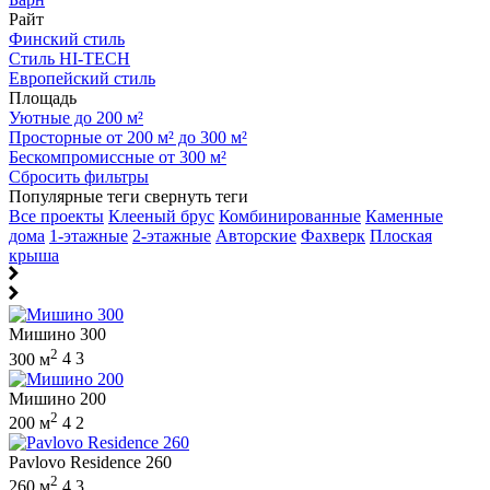
Райт
Финский стиль
Стиль HI-TECH
Европейский стиль
Площадь
Уютные до 200 м²
Просторные от 200 м² до 300 м²
Бескомпромиссные от 300 м²
Сбросить фильтры
Популярные теги
свернуть теги
Все проекты
Клееный брус
Комбинированные
Каменные
дома
1-этажные
2-этажные
Авторские
Фахверк
Плоская
крыша
Мишино 300
2
300 м
4
3
Мишино 200
2
200 м
4
2
Pavlovo Residence 260
2
260 м
4
3