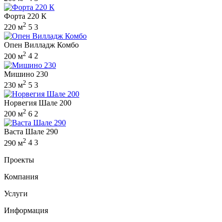
Форта 220 К
2
220 м
5
3
Опен Вилладж Комбо
2
200 м
4
2
Мишино 230
2
230 м
5
3
Норвегия Шале 200
2
200 м
6
2
Васта Шале 290
2
290 м
4
3
Проекты
Компания
Услуги
Информация