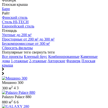
Фахверк
Плоская крыша
Барн
Райт
Финский стиль
Стиль HI-TECH
Европейский стиль
Площадь
Уютные до 200 м²
Просторные от 200 м² до 300 м²
Бескомпромиссные от 300 м²
Сбросить фильтры
Популярные теги
свернуть теги
Все проекты
Клееный брус
Комбинированные
Каменные
дома
1-этажные
2-этажные
Авторские
Фахверк
Плоская
крыша
Мишино 300
2
300 м
4
3
Palazzo Palace 880
2
880 м
6
6