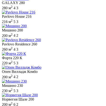
GALAXY 280
2
280 м
4
3
Pavlovo House 216
2
216 м
5
3
Мишино 200
2
200 м
4
2
Pavlovo Residence 260
2
260 м
4
3
Форта 220 К
2
220 м
5
3
Опен Вилладж Комбо
2
200 м
4
2
Мишино 230
2
230 м
5
3
Норвегия Шале 200
2
200 м
6
2