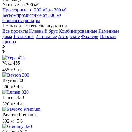
Уютные до 200 м²
Просторные от 200 м² до 300 м²
Бескомпромиссные от 300 м²
Сбросить фильтры
Популярные теги
свернуть теги
Все проекты
Клееный брус
Комбинированные
Каменные
дома
1-этажные
2-этажные
Авторские
Фахверк
Плоская
крыша
Vega 455
2
455 м
5
5
Bayron 300
2
300 м
4
3
Lumen 320
2
320 м
4
4
Pavlovo Premium
2
392 м
5
6
Grammy 320