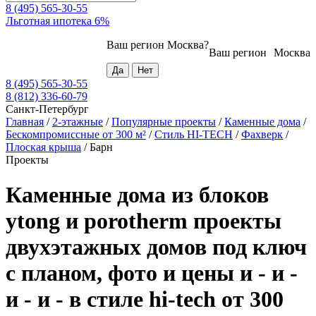
8 (495) 565-30-55
Льготная ипотека 6%
Ваш регион
Москва
?
Ваш регион
Москва
8 (495) 565-30-55
8 (812) 336-60-79
Санкт-Петербург
Главная
/
2-этажные
/
Популярные проекты
/
Каменные дома
/
Бескомпромиссные от 300 м²
/
Стиль HI-TECH
/
Фахверк
/
Плоская крыша
/
Барн
Проекты
Каменные дома из блоков
ytong и porotherm проекты
двухэтажных домов под ключ
с планом, фото и цены и - и -
и - и - в стиле hi-tech от 300