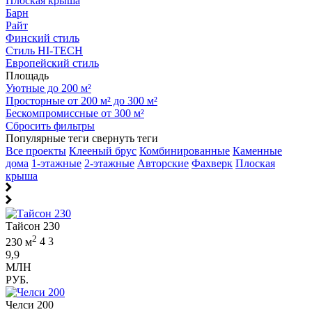
Плоская крыша
Барн
Райт
Финский стиль
Стиль HI-TECH
Европейский стиль
Площадь
Уютные до 200 м²
Просторные от 200 м² до 300 м²
Бескомпромиссные от 300 м²
Сбросить фильтры
Популярные теги
свернуть теги
Все проекты
Клееный брус
Комбинированные
Каменные
дома
1-этажные
2-этажные
Авторские
Фахверк
Плоская
крыша
Тайсон 230
2
230 м
4
3
9,9
МЛН
РУБ.
Челси 200