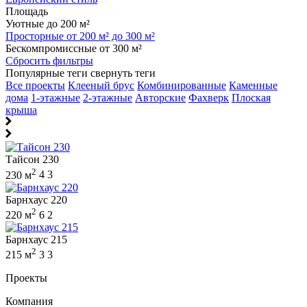
Площадь
Уютные до 200 м²
Просторные от 200 м² до 300 м²
Бескомпромиссные от 300 м²
Сбросить фильтры
Популярные теги
свернуть теги
Все проекты
Клееный брус
Комбинированные
Каменные
дома
1-этажные
2-этажные
Авторские
Фахверк
Плоская
крыша
Тайсон 230
2
230 м
4
3
Барнхаус 220
2
220 м
6
2
Барнхаус 215
2
215 м
3
3
Проекты
Компания