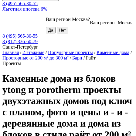
8 (495) 565-30-55
Льготная ипотека 6%
Ваш регион
Москва
?
Ваш регион
Москва
8 (495) 565-30-55
8 (812) 336-60-79
Санкт-Петербург
Главная
/
2-этажные
/
Популярные проекты
/
Каменные дома
/
Просторные от 200 м² до 300 м²
/
Барн
/
Райт
Проекты
Каменные дома из блоков
ytong и porotherm проекты
двухэтажных домов под ключ
с планом, фото и цены и - и -
деревянные дома и дома из
блоков в стиле райт от 200 м²