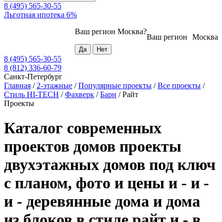
8 (495) 565-30-55
Льготная ипотека 6%
Ваш регион
Москва
?
Ваш регион
Москва
8 (495) 565-30-55
8 (812) 336-60-79
Санкт-Петербург
Главная
/
2-этажные
/
Популярные проекты
/
Все проекты
/
Стиль HI-TECH
/
Фахверк
/
Барн
/
Райт
Проекты
Каталог современных
проектов домов проекты
двухэтажных домов под ключ
с планом, фото и цены и - и -
и - деревянные дома и дома
из блоков в стиле райт и - в