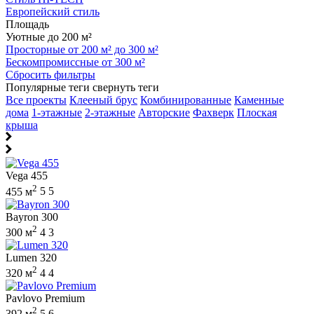
Европейский стиль
Площадь
Уютные до 200 м²
Просторные от 200 м² до 300 м²
Бескомпромиссные от 300 м²
Сбросить фильтры
Популярные теги
свернуть теги
Все проекты
Клееный брус
Комбинированные
Каменные
дома
1-этажные
2-этажные
Авторские
Фахверк
Плоская
крыша
Vega 455
2
455 м
5
5
Bayron 300
2
300 м
4
3
Lumen 320
2
320 м
4
4
Pavlovo Premium
2
392 м
5
6