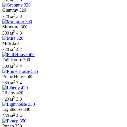
Grammy 320
2
320 м
3
3
Мишино 300
2
300 м
4
3
Mira 320
2
320 м
4
2
Full House 500
2
500 м
4
4
Prime House 585
2
585 м
3
4
Liberty 420
2
420 м
3
3
Lighthouse 330
2
330 м
4
4
Ривер 350