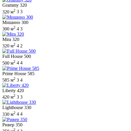
Grammy 320
2
320 м
3
3
Мишино 300
2
300 м
4
3
Mira 320
2
320 м
4
2
Full House 500
2
500 м
4
4
Prime House 585
2
585 м
3
4
Liberty 420
2
420 м
3
3
Lighthouse 330
2
330 м
4
4
Ривер 350
2