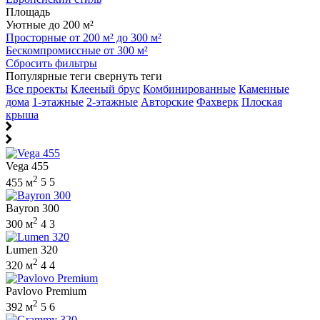
Площадь
Уютные до 200 м²
Просторные от 200 м² до 300 м²
Бескомпромиссные от 300 м²
Сбросить фильтры
Популярные теги
свернуть теги
Все проекты
Клееный брус
Комбинированные
Каменные
дома
1-этажные
2-этажные
Авторские
Фахверк
Плоская
крыша
Vega 455
2
455 м
5
5
Bayron 300
2
300 м
4
3
Lumen 320
2
320 м
4
4
Pavlovo Premium
2
392 м
5
6