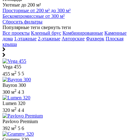
Уютные до 200 м²
Просторные от 200 м² до 300 м²
Бескомпромиссные от 300 м²
Сбросить фильтры
Популярные теги
свернуть теги
Все проекты
Клееный брус
Комбинированные
Каменные
дома
1-этажные
2-этажные
Авторские
Фахверк
Плоская
крыша
Vega 455
2
455 м
5
5
Bayron 300
2
300 м
4
3
Lumen 320
2
320 м
4
4
Pavlovo Premium
2
392 м
5
6
Grammy 320