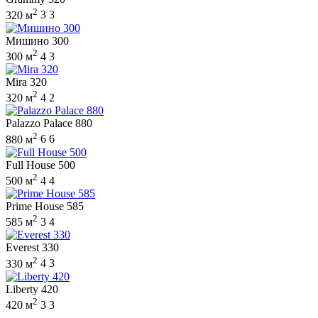
2
320 м
3
3
Мишино 300
2
300 м
4
3
Mira 320
2
320 м
4
2
Palazzo Palace 880
2
880 м
6
6
Full House 500
2
500 м
4
4
Prime House 585
2
585 м
3
4
Everest 330
2
330 м
4
3
Liberty 420
2
420 м
3
3