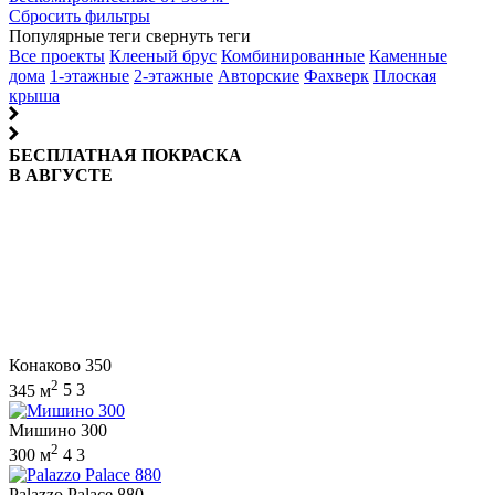
Сбросить фильтры
Популярные теги
свернуть теги
Все проекты
Клееный брус
Комбинированные
Каменные
дома
1-этажные
2-этажные
Авторские
Фахверк
Плоская
крыша
БЕСПЛАТНАЯ ПОКРАСКА
В АВГУСТЕ
Конаково 350
2
345 м
5
3
Мишино 300
2
300 м
4
3
Palazzo Palace 880