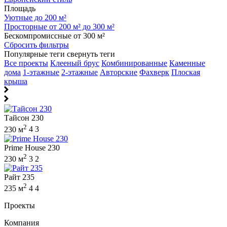
Площадь
Уютные до 200 м²
Просторные от 200 м² до 300 м²
Бескомпромиссные от 300 м²
Сбросить фильтры
Популярные теги
свернуть теги
Все проекты
Клееный брус
Комбинированные
Каменные
дома
1-этажные
2-этажные
Авторские
Фахверк
Плоская
крыша
Тайсон 230
2
230 м
4
3
Prime House 230
2
230 м
3
2
Райт 235
2
235 м
4
4
Проекты
Компания