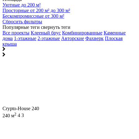
Уютные до 200 м²
Просторные от 200 м² до 300 м²
Бескомпромиссные от 300 м²
Сбросить фильтры
Популярные теги
свернуть теги
Все проекты
Клееный брус
Комбинированные
Каменные
дома
1-этажные
2-этажные
Авторские
Фахверк
Плоская
крыша
Crypto-House 240
2
240 м
4
3