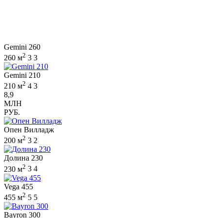
Gemini 260
2
260 м
3
3
Gemini 210
2
210 м
4
3
8,9
МЛН
РУБ.
Опен Вилладж
2
200 м
3
2
Долина 230
2
230 м
3
4
Vega 455
2
455 м
5
5
Bayron 300