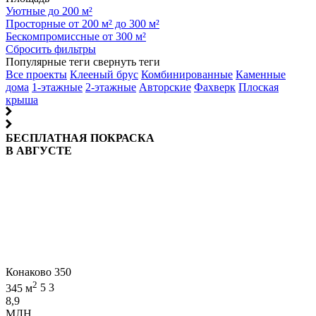
Уютные до 200 м²
Просторные от 200 м² до 300 м²
Бескомпромиссные от 300 м²
Сбросить фильтры
Популярные теги
свернуть теги
Все проекты
Клееный брус
Комбинированные
Каменные
дома
1-этажные
2-этажные
Авторские
Фахверк
Плоская
крыша
БЕСПЛАТНАЯ ПОКРАСКА
В АВГУСТЕ
Конаково 350
2
345 м
5
3
8,9
МЛН