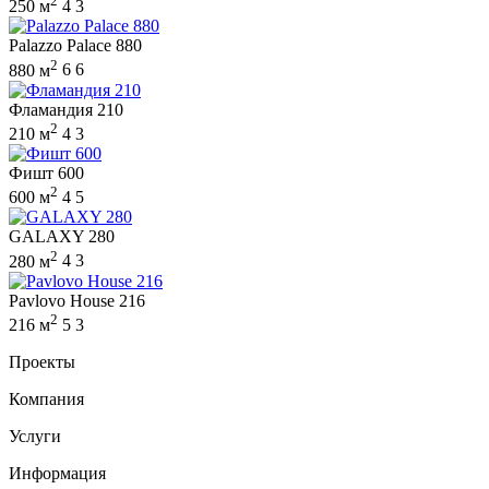
2
250 м
4
3
Palazzo Palace 880
2
880 м
6
6
Фламандия 210
2
210 м
4
3
Фишт 600
2
600 м
4
5
GALAXY 280
2
280 м
4
3
Pavlovo House 216
2
216 м
5
3
Проекты
Компания
Услуги
Информация