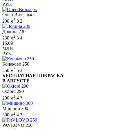
РУБ.
Опен Вилладж
2
200 м
3
2
Долина 230
2
230 м
3
4
16,69
МЛН
РУБ.
Конаково 250
2
250 м
5
3
БЕСПЛАТНАЯ ПОКРАСКА
В АВГУСТЕ
Oxford 290
2
290 м
4
3
Мишино 300
2
300 м
4
3
PAVLOVO 250