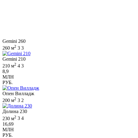
Gemini 260
2
260 м
3
3
Gemini 210
2
210 м
4
3
8,9
МЛН
РУБ.
Опен Вилладж
2
200 м
3
2
Долина 230
2
230 м
3
4
16,69
МЛН
РУБ.