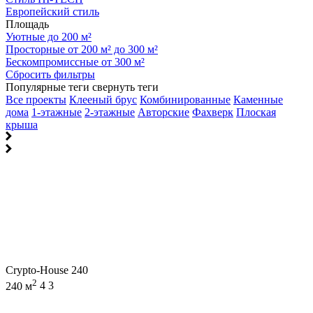
Европейский стиль
Площадь
Уютные до 200 м²
Просторные от 200 м² до 300 м²
Бескомпромиссные от 300 м²
Сбросить фильтры
Популярные теги
свернуть теги
Все проекты
Клееный брус
Комбинированные
Каменные
дома
1-этажные
2-этажные
Авторские
Фахверк
Плоская
крыша
Crypto-House 240
2
240 м
4
3