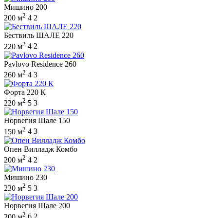
Мишино 200
2
200 м
4
2
Бествиль ШАЛЕ 220
2
220 м
4
2
Pavlovo Residence 260
2
260 м
4
3
Форта 220 К
2
220 м
5
3
Норвегия Шале 150
2
150 м
4
3
Опен Вилладж Комбо
2
200 м
4
2
Мишино 230
2
230 м
5
3
Норвегия Шале 200
2
200 м
6
2