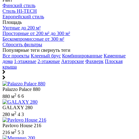
Финский стиль
Стиль HI-TECH
Европейский стиль
Площадь
Уютные до 200 м²
Просторные от 200 м² до 300 м²
Бескомпромиссные от 300 м²
Сбросить фильтры
Популярные теги
свернуть теги
Все проекты
Клееный брус
Комбинированные
Каменные
дома
1-этажные
2-этажные
Авторские
Фахверк
Плоская
крыша
Palazzo Palace 880
2
880 м
6
6
GALAXY 280
2
280 м
4
3
Pavlovo House 216
2
216 м
5
3