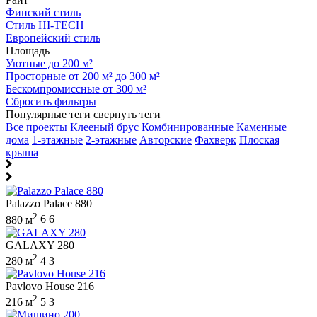
Финский стиль
Стиль HI-TECH
Европейский стиль
Площадь
Уютные до 200 м²
Просторные от 200 м² до 300 м²
Бескомпромиссные от 300 м²
Сбросить фильтры
Популярные теги
свернуть теги
Все проекты
Клееный брус
Комбинированные
Каменные
дома
1-этажные
2-этажные
Авторские
Фахверк
Плоская
крыша
Palazzo Palace 880
2
880 м
6
6
GALAXY 280
2
280 м
4
3
Pavlovo House 216
2
216 м
5
3