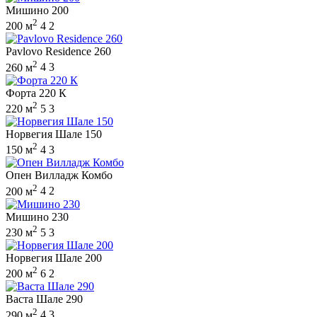
Мишино 200
2
200 м
4
2
Pavlovo Residence 260
2
260 м
4
3
Форта 220 К
2
220 м
5
3
Норвегия Шале 150
2
150 м
4
3
Опен Вилладж Комбо
2
200 м
4
2
Мишино 230
2
230 м
5
3
Норвегия Шале 200
2
200 м
6
2
Васта Шале 290
2
290 м
4
3